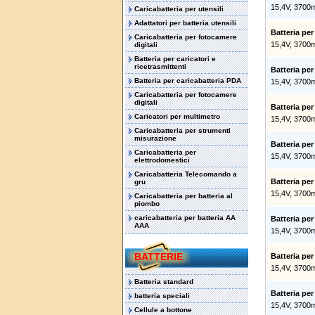
15,4V, 3700
Caricabatteria per utensili
Adattatori per batteria utensili
Batteria pe
Caricabatteria per fotocamere
15,4V, 3700
digitali
Batteria per caricatori e
ricetrasmittenti
Batteria pe
Batteria per caricabatteria PDA
15,4V, 3700
Caricabatteria per fotocamere
digitali
Batteria pe
Caricatori per multimetro
15,4V, 3700
Caricabatteria per strumenti
misurazione
Batteria pe
Caricabatteria per
15,4V, 3700
elettrodomestici
Caricabatteria Telecomando a
Batteria pe
gru
15,4V, 3700
Caricabatteria per batteria al
piombo
caricabatteria per batteria AA
Batteria pe
AAA
15,4V, 3700
BATTERIE
Batteria pe
15,4V, 3700
Batteria standard
Batteria pe
batteria speciali
15,4V, 3700
Cellule a bottone