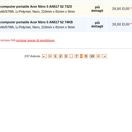
r computer portatile Acer Nitro 5 AN517 52 73Z0
più
39,90 EUR
*
dettagli
mAh/57Wh, Li-Polymer, Nero, 210mm x 81mm x 9mm
r computer portatile Acer Nitro 5 AN517 52 74KB
più
39,90 EUR
*
dettagli
mAh/57Wh, Li-Polymer, Nero, 210mm x 81mm x 9mm
zi incluso IVA
escluse spese di spedizione
237 Articolo
«
<
1
2
3
…
7
8
9
10
>
»