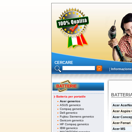
CERCARE
Informazione
BATTERIE
BATTERI
Batteria per portatile
Acer generico
ASUS generico
Acer AcerNo
Compaq generico
Acer Aspire
Dell generico
Fujitsu Siemens generico
Acer Conce
Gericom generico
Acer Ferrari
HP Compaq generico
IBM generico
Acer MS
MACINTOSH generico