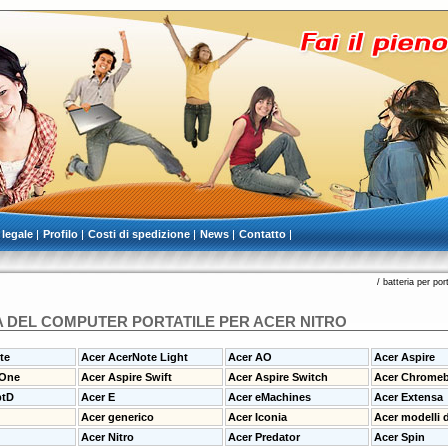
 legale
Profilo
Costi di spedizione
News
Contatto
/
batteria per port
A DEL COMPUTER PORTATILE PER ACER NITRO
te
Acer AcerNote Light
Acer AO
Acer Aspire
 One
Acer Aspire Swift
Acer Aspire Switch
Acer Chrome
ptD
Acer E
Acer eMachines
Acer Extensa
Acer generico
Acer Iconia
Acer modelli d
Acer Nitro
Acer Predator
Acer Spin