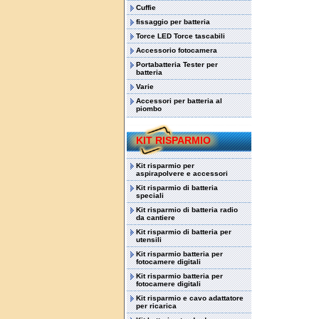
Cuffie
fissaggio per batteria
Torce LED Torce tascabili
Accessorio fotocamera
Portabatteria Tester per
batteria
Varie
Accessori per batteria al
piombo
KIT RISPARMIO
Kit risparmio per
aspirapolvere e accessori
Kit risparmio di batteria
speciali
Kit risparmio di batteria radio
da cantiere
Kit risparmio di batteria per
utensili
Kit risparmio batteria per
fotocamere digitali
Kit risparmio batteria per
fotocamere digitali
Kit risparmio e cavo adattatore
per ricarica