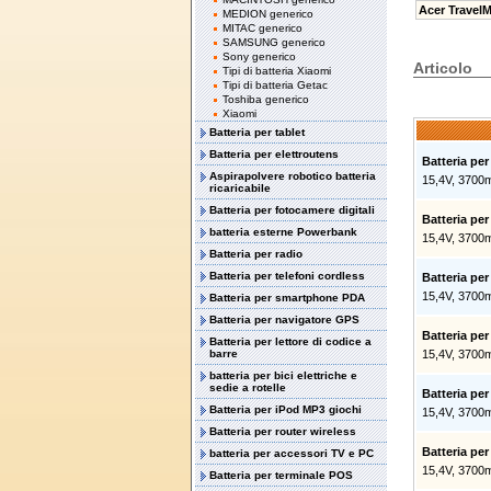
Acer Travel
MEDION generico
MITAC generico
SAMSUNG generico
Sony generico
Articolo
Tipi di batteria Xiaomi
Tipi di batteria Getac
Toshiba generico
Xiaomi
Batteria per tablet
Batteria per elettroutens
Batteria pe
Aspirapolvere robotico batteria
15,4V, 3700
ricaricabile
Batteria per fotocamere digitali
Batteria pe
batteria esterne Powerbank
15,4V, 3700
Batteria per radio
Batteria per telefoni cordless
Batteria pe
15,4V, 3700
Batteria per smartphone PDA
Batteria per navigatore GPS
Batteria pe
Batteria per lettore di codice a
barre
15,4V, 3700
batteria per bici elettriche e
sedie a rotelle
Batteria pe
Batteria per iPod MP3 giochi
15,4V, 3700
Batteria per router wireless
Batteria pe
batteria per accessori TV e PC
15,4V, 3700
Batteria per terminale POS