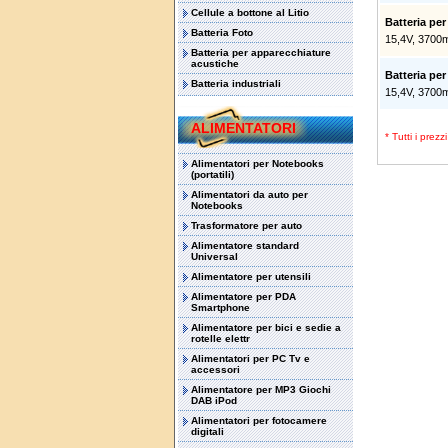
Cellule a bottone al Litio
Batteria pe
Batteria Foto
15,4V, 3700
Batteria per apparecchiature
acustiche
Batteria pe
Batteria industriali
15,4V, 3700
ALIMENTATORI
* Tutti i prez
Alimentatori per Notebooks
(portatili)
Alimentatori da auto per
Notebooks
Trasformatore per auto
Alimentatore standard
Universal
Alimentatore per utensili
Alimentatore per PDA
Smartphone
Alimentatore per bici e sedie a
rotelle elettr
Alimentatori per PC Tv e
accessori
Alimentatore per MP3 Giochi
DAB iPod
Alimentatori per fotocamere
digitali