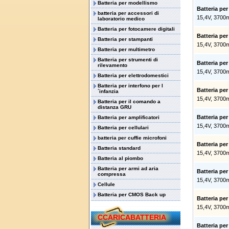
Batteria per modellismo
Batteria pe
batteria per accessori di
15,4V, 3700
laboratorio medico
Batteria per fotocamere digitali
Batteria pe
Batteria per stampanti
15,4V, 3700
Batteria per multimetro
Batteria per strumenti di
Batteria pe
rilevamento
15,4V, 3700
Batteria per elettrodomestici
Batteria per interfono per l
Batteria pe
´infanzia
15,4V, 3700
Batteria per il comando a
distanza GRU
Batteria pe
Batteria per amplificatori
15,4V, 3700
Batteria per cellulari
batteria per cuffie microfoni
Batteria pe
Batteria standard
15,4V, 3700
Batteria al piombo
Batteria per armi ad aria
Batteria pe
compressa
15,4V, 3700
Cellule
Batteria per CMOS Back up
Batteria pe
15,4V, 3700
CCARICABATTERIA
Batteria pe