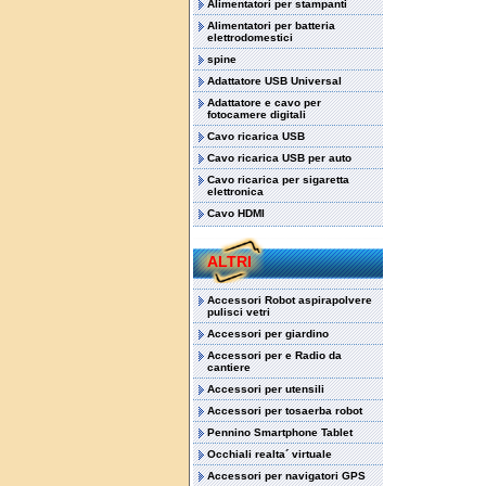
Alimentatori per stampanti
Alimentatori per batteria
elettrodomestici
spine
Adattatore USB Universal
Adattatore e cavo per
fotocamere digitali
Cavo ricarica USB
Cavo ricarica USB per auto
Cavo ricarica per sigaretta
elettronica
Cavo HDMI
ALTRI
Accessori Robot aspirapolvere
pulisci vetri
Accessori per giardino
Accessori per e Radio da
cantiere
Accessori per utensili
Accessori per tosaerba robot
Pennino Smartphone Tablet
Occhiali realta´ virtuale
Accessori per navigatori GPS