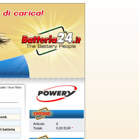
atile
/
Acer Nitro
ORDINE
book
Articolo
0
Totale
0,00 EUR
*
i batteria