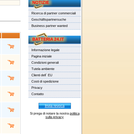
NOTIZIE
Ricerca di partner commerciali
Geschäftspartnersuche
Business partner wanted
BATTERIA 24.IT
Informazione legale
Pagina iniziale
Condizioni generali
Tutela ambiente
Clienti dell´ EU
Costi di spedizione
Privacy
Contatto
Invia revoca
Si prega di notare la nostra
politica
sulla privacy