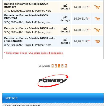
Batteria per Barnes & Noblle NOOK
più
BNRV200
14,90 EUR
*
dettagli
3,7V, 3200mAh/11,9Wh, Li-Polymer, Nero
Batteria per Barnes & Noblle NOOK
più
BNTV250A
14,90 EUR
*
dettagli
3,7V, 3200mAh/11,9Wh, Li-Polymer, Nero
Batteria per Barnes & Noblle NOOK color
più
14,90 EUR
*
dettagli
3,7V, 3200mAh/11,9Wh, Li-Polymer, Nero
Batteria per Barnes & Noblle NOOK color
più
/ tipo ENCORE
14,90 EUR
*
dettagli
3,7V, 3200mAh/11,9Wh, Li-Polymer, Nero
* Tutti i prezzi incluso IVA
escluse spese di spedizione
21 Articolo
«
<
1
>
»
NOTIZIE
Ricerca di partner commerciali