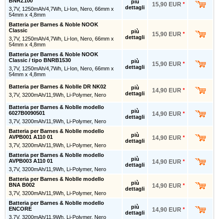
BNRZ100
più
15,90 EUR
*
dettagli
3,7V, 1250mAh/4,7Wh, Li-Ion, Nero, 66mm x
54mm x 4,8mm
Batteria per Barnes & Noble NOOK
Classic
più
15,90 EUR
*
dettagli
3,7V, 1250mAh/4,7Wh, Li-Ion, Nero, 66mm x
54mm x 4,8mm
Batteria per Barnes & Noble NOOK
Classic / tipo BNRB1530
più
15,90 EUR
*
dettagli
3,7V, 1250mAh/4,7Wh, Li-Ion, Nero, 66mm x
54mm x 4,8mm
Batteria per Barnes & Noblle DR NK02
più
14,90 EUR
*
dettagli
3,7V, 3200mAh/11,9Wh, Li-Polymer, Nero
Batteria per Barnes & Noblle modello
più
6027B0090501
14,90 EUR
*
dettagli
3,7V, 3200mAh/11,9Wh, Li-Polymer, Nero
Batteria per Barnes & Noblle modello
più
AVPB001 A110 01
14,90 EUR
*
dettagli
3,7V, 3200mAh/11,9Wh, Li-Polymer, Nero
Batteria per Barnes & Noblle modello
più
AVPB003 A110 01
14,90 EUR
*
dettagli
3,7V, 3200mAh/11,9Wh, Li-Polymer, Nero
Batteria per Barnes & Noblle modello
più
BNA B002
14,90 EUR
*
dettagli
3,7V, 3200mAh/11,9Wh, Li-Polymer, Nero
Batteria per Barnes & Noblle modello
più
ENCORE
14,90 EUR
*
dettagli
3,7V, 3200mAh/11,9Wh, Li-Polymer, Nero