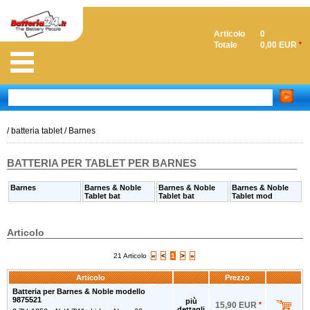
Articolo
0
Totale
0,00 EUR
*
/
batteria tablet
/
Barnes
BATTERIA PER TABLET PER BARNES
Barnes
Barnes & Noble
Barnes & Noble
Barnes & Noble
Tablet bat
Tablet bat
Tablet mod
Articolo
21 Articolo
«
<
1
>
»
Articolo
Prezzo
Batteria per Barnes & Noble modello
9875521
più
15,90 EUR
*
dettagli