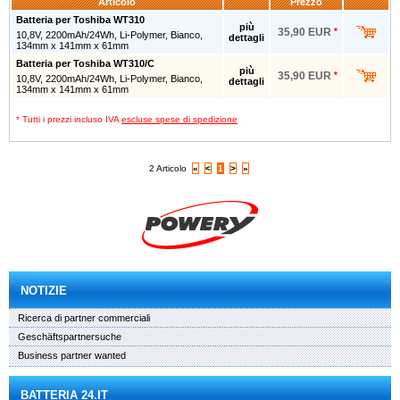
Articolo
Prezzo
Batteria per Toshiba WT310
più
35,90 EUR
*
10,8V, 2200mAh/24Wh, Li-Polymer, Bianco,
dettagli
134mm x 141mm x 61mm
Batteria per Toshiba WT310/C
più
35,90 EUR
*
10,8V, 2200mAh/24Wh, Li-Polymer, Bianco,
dettagli
134mm x 141mm x 61mm
* Tutti i prezzi incluso IVA
escluse spese di spedizione
2 Articolo
«
<
1
>
»
NOTIZIE
Ricerca di partner commerciali
Geschäftspartnersuche
Business partner wanted
BATTERIA 24.IT