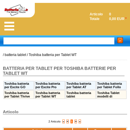
Articolo
0
Totale
0,00 EUR
*
/
batteria tablet
/
Toshiba batteria per Tablet WT
BATTERIA PER TABLET PER TOSHIBA BATTERIE PER
TABLET WT
Toshiba batteria
Toshiba batteria
Toshiba batteria
Toshiba batteria
per Excite GO
per Excite Pro
per Tablet AT
per Tablet Follo
Toshiba batteria
Toshiba batteria
Toshiba batteria
Toshiba Tablet
per Tablet Thrive
per Tablet WT
tablet
modelli di
Articolo
2 Articolo
«
<
1
>
»