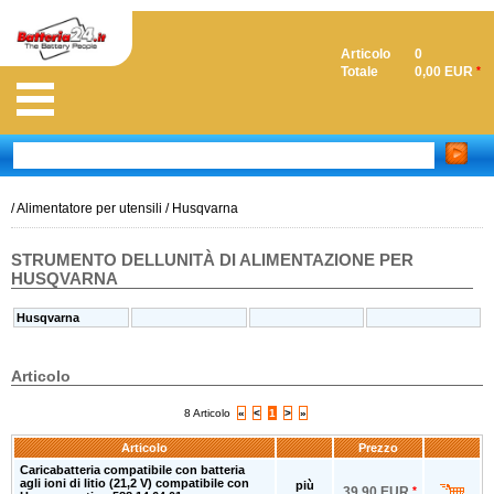
Articolo
0
Totale
0,00 EUR
*
/
Alimentatore per utensili
/
Husqvarna
STRUMENTO DELLUNITÀ DI ALIMENTAZIONE PER
HUSQVARNA
Husqvarna
Articolo
8 Articolo
«
<
1
>
»
Articolo
Prezzo
Caricabatteria compatibile con batteria
agli ioni di litio (21,2 V) compatibile con
più
39,90 EUR
*