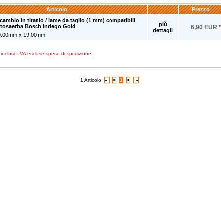
Articolo
Prezzo
icambio in titanio / lame da taglio (1 mm) compatibili
più
t tosaerba Bosch Indego Gold
6,90 EUR
*
dettagli
49,00mm x 19,00mm
zi incluso IVA
escluse spese di spedizione
1 Articolo
«
<
1
>
»