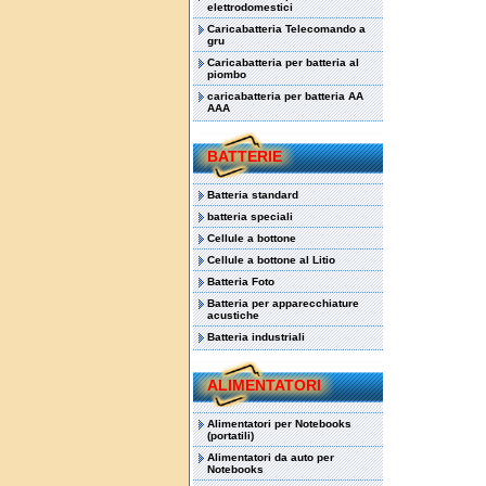
elettrodomestici
Caricabatteria Telecomando a
gru
Caricabatteria per batteria al
piombo
caricabatteria per batteria AA
AAA
BATTERIE
Batteria standard
batteria speciali
Cellule a bottone
Cellule a bottone al Litio
Batteria Foto
Batteria per apparecchiature
acustiche
Batteria industriali
ALIMENTATORI
Alimentatori per Notebooks
(portatili)
Alimentatori da auto per
Notebooks