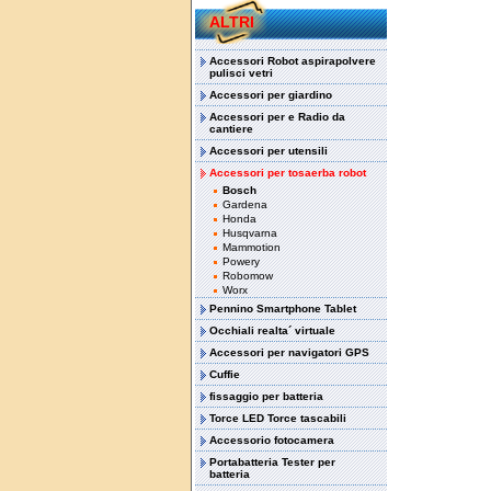
ALTRI
Accessori Robot aspirapolvere
pulisci vetri
Accessori per giardino
Accessori per e Radio da
cantiere
Accessori per utensili
Accessori per tosaerba robot
Bosch
Gardena
Honda
Husqvarna
Mammotion
Powery
Robomow
Worx
Pennino Smartphone Tablet
Occhiali realta´ virtuale
Accessori per navigatori GPS
Cuffie
fissaggio per batteria
Torce LED Torce tascabili
Accessorio fotocamera
Portabatteria Tester per
batteria