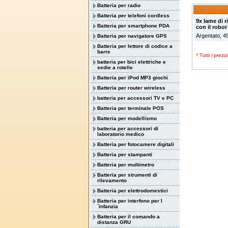
Batteria per radio
Batteria per telefoni cordless
9x lame di r
Batteria per smartphone PDA
con il robo
Argentato, 
Batteria per navigatore GPS
Batteria per lettore di codice a
barre
* Tutti i prez
batteria per bici elettriche e
sedie a rotelle
Batteria per iPod MP3 giochi
Batteria per router wireless
batteria per accessori TV e PC
Batteria per terminale POS
Batteria per modellismo
batteria per accessori di
laboratorio medico
Batteria per fotocamere digitali
Batteria per stampanti
Batteria per multimetro
Batteria per strumenti di
rilevamento
Batteria per elettrodomestici
Batteria per interfono per l
´infanzia
Batteria per il comando a
distanza GRU