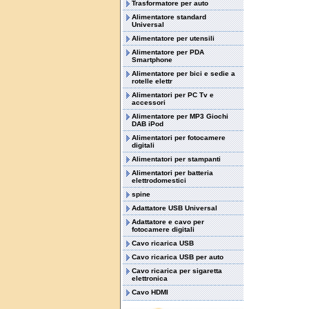
Trasformatore per auto
Alimentatore standard
Universal
Alimentatore per utensili
Alimentatore per PDA
Smartphone
Alimentatore per bici e sedie a
rotelle elettr
Alimentatori per PC Tv e
accessori
Alimentatore per MP3 Giochi
DAB iPod
Alimentatori per fotocamere
digitali
Alimentatori per stampanti
Alimentatori per batteria
elettrodomestici
spine
Adattatore USB Universal
Adattatore e cavo per
fotocamere digitali
Cavo ricarica USB
Cavo ricarica USB per auto
Cavo ricarica per sigaretta
elettronica
Cavo HDMI