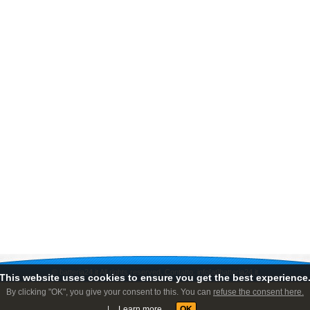
©
batteria24.it
All rights reserved, Contatto: info[at]batteria24.it
This website uses cookies to ensure you get the best experience
By clicking "OK", you give your consent to this. You can
refuse the consent here.
|
Learn more
OK