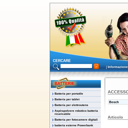
CERCARE
Informazione
BATTERIE
ACCESSO
Batteria per portatile
Batteria per tablet
Bosch
Batteria per elettroutens
Aspirapolvere robotico batteria
ricaricabile
Articolo
Batteria per fotocamere digitali
batteria esterne Powerbank