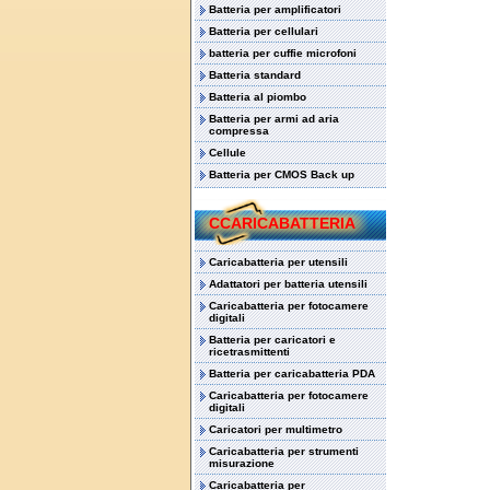
Batteria per amplificatori
Batteria per cellulari
batteria per cuffie microfoni
Batteria standard
Batteria al piombo
Batteria per armi ad aria
compressa
Cellule
Batteria per CMOS Back up
CCARICABATTERIA
Caricabatteria per utensili
Adattatori per batteria utensili
Caricabatteria per fotocamere
digitali
Batteria per caricatori e
ricetrasmittenti
Batteria per caricabatteria PDA
Caricabatteria per fotocamere
digitali
Caricatori per multimetro
Caricabatteria per strumenti
misurazione
Caricabatteria per