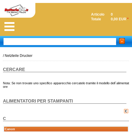
Articolo
0
Totale
0,00 EUR
*
/
Netzteile Drucker
CERCARE
Nota: Se non trovate uno specifico apparecchio cercatelo tramite il modello dell´alimentat
ore
ALIMENTATORI PER STAMPANTI
C
C
Canon