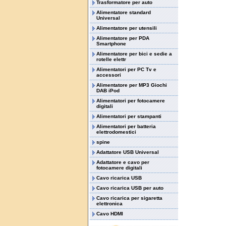
Trasformatore per auto
Alimentatore standard
Universal
Alimentatore per utensili
Alimentatore per PDA
Smartphone
Alimentatore per bici e sedie a
rotelle elettr
Alimentatori per PC Tv e
accessori
Alimentatore per MP3 Giochi
DAB iPod
Alimentatori per fotocamere
digitali
Alimentatori per stampanti
Alimentatori per batteria
elettrodomestici
spine
Adattatore USB Universal
Adattatore e cavo per
fotocamere digitali
Cavo ricarica USB
Cavo ricarica USB per auto
Cavo ricarica per sigaretta
elettronica
Cavo HDMI