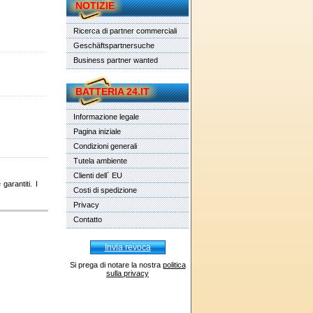
NOTIZIE
Ricerca di partner commerciali
Geschäftspartnersuche
Business partner wanted
BATTERIA 24.IT
Informazione legale
Pagina iniziale
Condizioni generali
Tutela ambiente
Clienti dell´ EU
garantiti. I
Costi di spedizione
Privacy
Contatto
Invia revoca
Si prega di notare la nostra
politica
sulla privacy