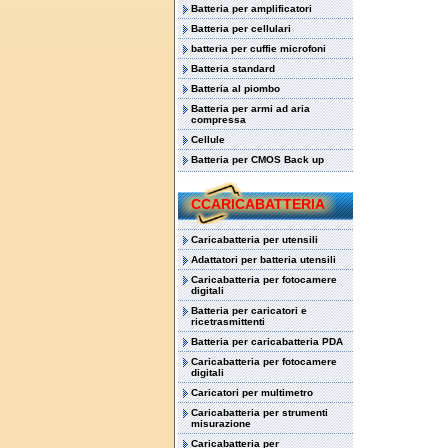
Batteria per amplificatori
Batteria per cellulari
batteria per cuffie microfoni
Batteria standard
Batteria al piombo
Batteria per armi ad aria
compressa
Cellule
Batteria per CMOS Back up
CCARICABATTERIA
Caricabatteria per utensili
Adattatori per batteria utensili
Caricabatteria per fotocamere
digitali
Batteria per caricatori e
ricetrasmittenti
Batteria per caricabatteria PDA
Caricabatteria per fotocamere
digitali
Caricatori per multimetro
Caricabatteria per strumenti
misurazione
Caricabatteria per