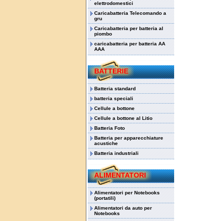
elettrodomestici
Caricabatteria Telecomando a
gru
Caricabatteria per batteria al
piombo
caricabatteria per batteria AA
AAA
BATTERIE
Batteria standard
batteria speciali
Cellule a bottone
Cellule a bottone al Litio
Batteria Foto
Batteria per apparecchiature
acustiche
Batteria industriali
ALIMENTATORI
Alimentatori per Notebooks
(portatili)
Alimentatori da auto per
Notebooks