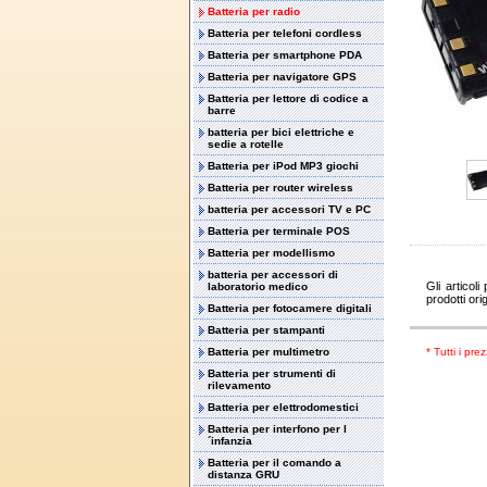
Batteria per radio
Batteria per telefoni cordless
Batteria per smartphone PDA
Batteria per navigatore GPS
Batteria per lettore di codice a
barre
batteria per bici elettriche e
sedie a rotelle
Batteria per iPod MP3 giochi
Batteria per router wireless
batteria per accessori TV e PC
Batteria per terminale POS
Batteria per modellismo
batteria per accessori di
Gli articoli
laboratorio medico
prodotti ori
Batteria per fotocamere digitali
Batteria per stampanti
Batteria per multimetro
* Tutti i pre
Batteria per strumenti di
rilevamento
Batteria per elettrodomestici
Batteria per interfono per l
´infanzia
Batteria per il comando a
distanza GRU