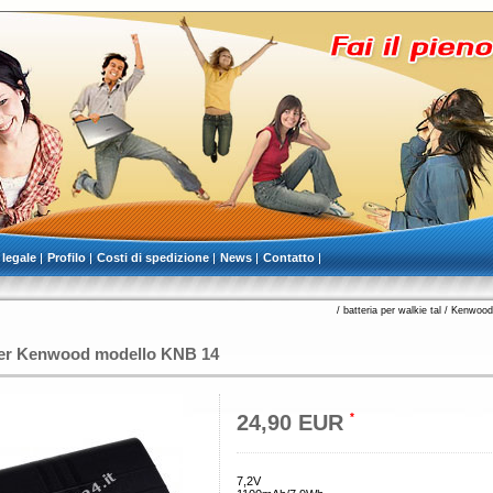
 legale
Profilo
Costi di spedizione
News
Contatto
/
batteria per walkie tal
/
Kenwood 
per Kenwood modello KNB 14
24,90 EUR
*
7,2V