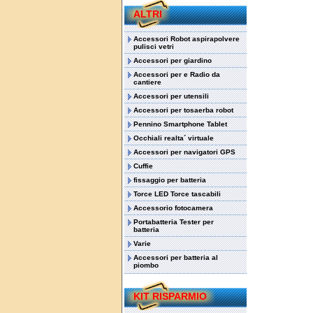
ALTRI
Accessori Robot aspirapolvere
pulisci vetri
Accessori per giardino
Accessori per e Radio da
cantiere
Accessori per utensili
Accessori per tosaerba robot
Pennino Smartphone Tablet
Occhiali realta´ virtuale
Accessori per navigatori GPS
Cuffie
fissaggio per batteria
Torce LED Torce tascabili
Accessorio fotocamera
Portabatteria Tester per
batteria
Varie
Accessori per batteria al
piombo
KIT RISPARMIO