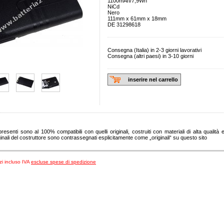
1100mAh/7,9Wh
NiCd
Nero
111mm x 61mm x 18mm
DE 31298618
Consegna (Italia) in 2-3 giorni lavorativi
Consegna (altri paesi) in 3-10 giorni
inserire nel carrello
 presenti sono al 100% compatibili con quelli originali, costruiti con materiali di alta qualità e 
ginali del costruttore sono contrassegnati esplicitamente come „originali“ su questo sito
zzi incluso IVA
escluse spese di spedizione