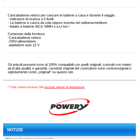
Caricabatteria veloce per caricare le batterie a casa e durante il viaggio.
- indicatore di ricarica a 5 livelli
- La batteria si carica da sola oppure inserita nel radiotrasmettitore.
- Adatto a batterie NiCd, NiMH e a Li-Ion !
Contenuto della fornitura:
-Caricabatteria veloce
-230V-alimentatore
-adattatore auto 12 V
Gli articoli presenti sono al 100% compatibili con quelli originali, costruiti con materi
ali di alta qualità e garantiti. I prodotti originali del costruttore sono contrassegnati e
splicitamente come „originali“ su questo sito
* Tutti i prezzi incluso IVA
escluse spese di spedizione
NOTIZIE