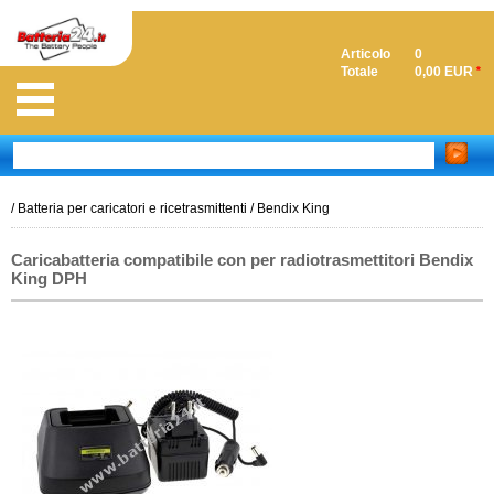
Articolo
0
Totale
0,00 EUR
*
/
Batteria per caricatori e ricetrasmittenti
/
Bendix King
Caricabatteria compatibile con per radiotrasmettitori Bendix
King DPH