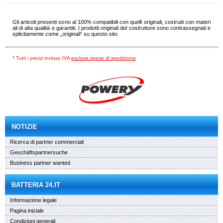
Gli articoli presenti sono al 100% compatibili con quelli originali, costruiti con materi
ali di alta qualità e garantiti. I prodotti originali del costruttore sono contrassegnati e
splicitamente come „originali“ su questo sito
* Tutti i prezzi incluso IVA
escluse spese di spedizione
NOTIZIE
Ricerca di partner commerciali
Geschäftspartnersuche
Business partner wanted
BATTERIA 24.IT
Informazione legale
Pagina iniziale
Condizioni generali