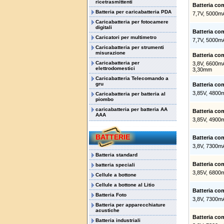
ricetrasmittenti
Batteria c
Batteria per caricabatteria PDA
7,7V, 5000m
Caricabatteria per fotocamere
digitali
Batteria c
Caricatori per multimetro
7,7V, 5000m
Caricabatteria per strumenti
misurazione
Batteria c
Caricabatteria per
3,8V, 6600m
elettrodomestici
3,30mm
Caricabatteria Telecomando a
gru
Batteria c
3,85V, 4800
Caricabatteria per batteria al
piombo
caricabatteria per batteria AA
Batteria c
AAA
3,85V, 4900
BATTERIE
Batteria c
3,8V, 7300m
Batteria standard
Batteria c
batteria speciali
3,85V, 6800
Cellule a bottone
Cellule a bottone al Litio
Batteria c
Batteria Foto
3,8V, 7300m
Batteria per apparecchiature
acustiche
Batteria c
Batteria industriali