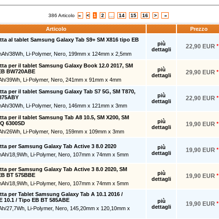
386 Articolo
«
<
1
2
…
14
15
16
>
»
Articolo
Prezzo
atta al tablet Samsung Galaxy Tab S9+ SM X816 tipo EB
più
22,90 EUR
*
dettagli
mAh/38Wh, Li-Polymer, Nero, 199mm x 124mm x 2,5mm
atta per il tablet Samsung Galaxy Book 12.0 2017, SM
più
 EB BW720ABE
29,90 EUR
*
dettagli
Ah/39Wh, Li-Polymer, Nero, 241mm x 91mm x 4mm
atta per il tablet Samsung Galaxy Tab S7 5G, SM T870,
più
 875ABY
22,90 EUR
*
dettagli
mAh/30Wh, Li-Polymer, Nero, 146mm x 121mm x 3mm
atta per il tablet Samsung Tab A8 10.5, SM X200, SM
più
HQ 6300SD
19,90 EUR
*
dettagli
Ah/26Wh, Li-Polymer, Nero, 159mm x 109mm x 3mm
atta per Samsung Galaxy Tab Active 3 8.0 2020
più
19,90 EUR
*
dettagli
mAh/18,9Wh, Li-Polymer, Nero, 107mm x 74mm x 5mm
atta per Samsung Galaxy Tab Active 3 8.0 2020, SM
più
 EB BT 575BBE
19,90 EUR
*
dettagli
mAh/18,9Wh, Li-Polymer, Nero, 107mm x 74mm x 5mm
atta per Tablet Samsung Galaxy Tab A 10.1 2016 /
E 10.1 / Tipo EB BT 585ABE
più
19,90 EUR
*
dettagli
Ah/27,7Wh, Li-Polymer, Nero, 145,20mm x 120,10mm x