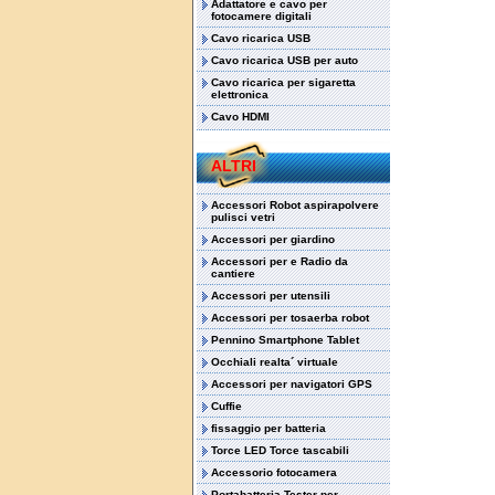
Adattatore e cavo per
fotocamere digitali
Cavo ricarica USB
Cavo ricarica USB per auto
Cavo ricarica per sigaretta
elettronica
Cavo HDMI
ALTRI
Accessori Robot aspirapolvere
pulisci vetri
Accessori per giardino
Accessori per e Radio da
cantiere
Accessori per utensili
Accessori per tosaerba robot
Pennino Smartphone Tablet
Occhiali realta´ virtuale
Accessori per navigatori GPS
Cuffie
fissaggio per batteria
Torce LED Torce tascabili
Accessorio fotocamera
Portabatteria Tester per