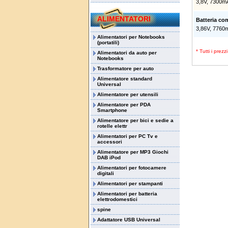
3,8V, 7300m
ALIMENTATORI
Batteria c
3,86V, 7760
Alimentatori per Notebooks
(portatili)
* Tutti i prez
Alimentatori da auto per
Notebooks
Trasformatore per auto
Alimentatore standard
Universal
Alimentatore per utensili
Alimentatore per PDA
Smartphone
Alimentatore per bici e sedie a
rotelle elettr
Alimentatori per PC Tv e
accessori
Alimentatore per MP3 Giochi
DAB iPod
Alimentatori per fotocamere
digitali
Alimentatori per stampanti
Alimentatori per batteria
elettrodomestici
spine
Adattatore USB Universal