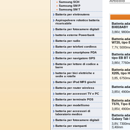
Articolo
Samsung SCH
Samsung SM P
Samsung SM T
Batteria per elettroutens
Aspirapolvere robotico batteria
ricaricabile
Batteria ad
BX818ABY
Batteria per fotocamere digitali
3,86V, 9800
batteria esterne Powerbank
Batteria ad
Batteria per radio
W720, tipo
Batteria per telefoni cordless
7,7V, 5000m
Batteria per smartphone PDA
Batteria ad
tipo EB BT
Batteria per navigatore GPS
3,86V, 7760
Batteria per lettore di codice a
barre
Batteria ad
batteria per bici elettriche e
X205, tipo 
sedie a rotelle
3,85, 6750m
Batteria per iPod MP3 giochi
Batteria ad
Batteria per router wireless
3,85V, 4900
batteria per accessori TV e PC
Batteria per terminale POS
Batteria ad
T570, Tipo
Batteria per modellismo
3,85V, 4900
batteria per accessori di
laboratorio medico
Batteria ad
Galaxy Tab 
Batteria per fotocamere digitali
3,8V, 7300m
Batteria per stampanti
3,40mm