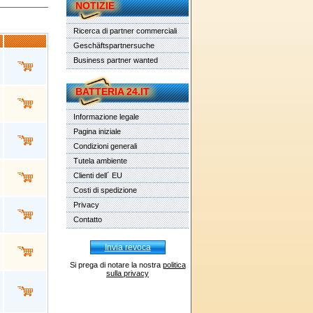
NOTIZIE
Ricerca di partner commerciali
Geschäftspartnersuche
Business partner wanted
BATTERIA 24.IT
Informazione legale
Pagina iniziale
Condizioni generali
Tutela ambiente
Clienti dell´ EU
Costi di spedizione
Privacy
Contatto
Invia revoca
Si prega di notare la nostra
politica
sulla privacy