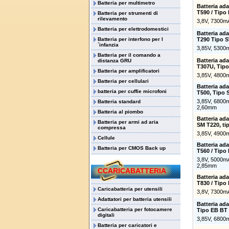
Batteria per multimetro
Batteria ad
T590 / Tip
Batteria per strumenti di
rilevamento
3,8V, 7300m
Batteria per elettrodomestici
Batteria ad
Batteria per interfono per l
T290 Tipo 
´infanzia
3,85V, 5300
Batteria per il comando a
Batteria ad
distanza GRU
T307U, Tip
Batteria per amplificatori
3,85V, 4800
Batteria per cellulari
Batteria ad
batteria per cuffie microfoni
T500, Tipo 
3,85V, 6800
Batteria standard
2,60mm
Batteria al piombo
Batteria ad
Batteria per armi ad aria
SM T220, ti
compressa
3,85V, 4900
Cellule
Batteria ad
Batteria per CMOS Back up
T560 / Tipo
3,8V, 5000m
2,85mm
CCARICABATTERIA
Batteria ad
T830 / Tipo
Caricabatteria per utensili
3,8V, 7300m
Adattatori per batteria utensili
Batteria ad
Caricabatteria per fotocamere
Tipo EB BT
digitali
3,85V, 6800
Batteria per caricatori e