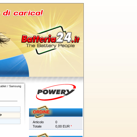
tablet
/
Samsung
ORDINE
P
Articolo
0
Totale
0,00 EUR
*