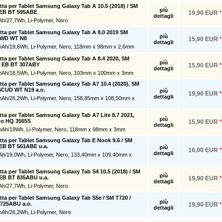
atta per Tablet Samsung Galaxy Tab A 10.5 (2018) / SM
più
o EB BT 595ABE
19,90 EUR
*
dettagli
Ah/27,7Wh, Li-Polymer, Nero
atta per Tablet Samsung Galaxy Tab A 8.0 2019 SM
più
SWD WT N8
15,90 EUR
*
dettagli
mAh/19,6Wh, Li-Polymer, Nero, 118mm x 98mm x 2,6mm
atta per Tablet Samsung Galaxy Tab A 8.4 2020, SM
più
o EB BT 307ABY
15,90 EUR
*
dettagli
mAh/18,5Wh, Li-Polymer, Nero, 103mm x 100mm x 3mm
atta per Tablet Samsung Galaxy Tab A7 10.4 (2020), SM
SCUD WT N19 a.o.
più
19,90 EUR
*
dettagli
mAh/26,2Wh, Li-Polymer, Nero, 158,85mm x 108,50mm x
atta per Tablet Samsung Galaxy Tab A7 Lite 8.7 2021,
più
po HQ 3565S
15,90 EUR
*
dettagli
mAh/19Wh, Li-Polymer, Nero, 118mm x 98mm x 3mm
atta per Tablet Samsung Galaxy Tab E Nook 9.6 / SM
 EB BT 561ABE u.a.
più
16,90 EUR
*
dettagli
Ah/19,0Wh, Li-Polymer, Nero, 133,40mm x 109,40mm x
atta per Tablet Samsung Galaxy Tab S4 10.5 (2018) / SM
più
 EB BT 835ABU u.a.
19,90 EUR
*
dettagli
Ah/27,7Wh, Li-Polymer, Nero
atta per Tablet Samsung Galaxy Tab S5e / SM T720 /
più
 725ABU a.o.
19,90 EUR
*
dettagli
mAh/26,2Wh, Li-Polymer, Nero