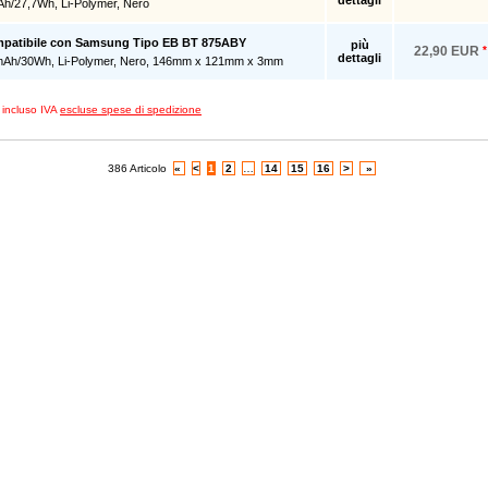
dettagli
Ah/27,7Wh, Li-Polymer, Nero
ompatibile con Samsung Tipo EB BT 875ABY
più
22,90 EUR
*
dettagli
mAh/30Wh, Li-Polymer, Nero, 146mm x 121mm x 3mm
zi incluso IVA
escluse spese di spedizione
386 Articolo
«
<
1
2
…
14
15
16
>
»