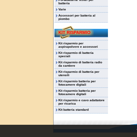
batteria
Varie
Accessori per batteria al
piombo
KIT RISPARMIO
Kit risparmio per
aspirapolvere e accessori
Kit risparmio di batteria
speciali
Kit risparmio di batteria radio
da cantiere
Kit risparmio di batteria per
utensili
Kit risparmio batteria per
fotocamere digitali
Kit risparmio batteria per
fotocamere digitali
Kit risparmio e cavo adattatore
per ricarica
Kit batteria standard