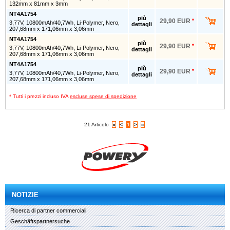
132mm x 81mm x 3mm
NT4A1754
più
29,90 EUR
*
3,77V, 10800mAh/40,7Wh, Li-Polymer, Nero,
dettagli
207,68mm x 171,06mm x 3,06mm
NT4A1754
più
29,90 EUR
*
3,77V, 10800mAh/40,7Wh, Li-Polymer, Nero,
dettagli
207,68mm x 171,06mm x 3,06mm
NT4A1754
più
29,90 EUR
*
3,77V, 10800mAh/40,7Wh, Li-Polymer, Nero,
dettagli
207,68mm x 171,06mm x 3,06mm
* Tutti i prezzi incluso IVA
escluse spese di spedizione
21 Articolo
«
<
1
>
»
NOTIZIE
Ricerca di partner commerciali
Geschäftspartnersuche