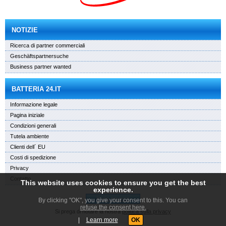
NOTIZIE
Ricerca di partner commerciali
Geschäftspartnersuche
Business partner wanted
BATTERIA 24.IT
Informazione legale
Pagina iniziale
Condizioni generali
Tutela ambiente
Clienti dell´ EU
Costi di spedizione
Privacy
Contatto
This website uses cookies to ensure you get the best
experience.
Invia revoca
By clicking "OK", you give your consent to this. You can
refuse the consent here.
Si prega di notare la nostra
politica sulla privacy
|
Learn more
OK