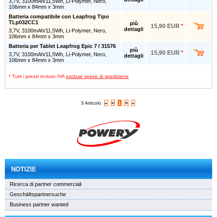
3,7V, 3100mAh/11,5Wh, Li-Polymer, Nero,
106mm x 84mm x 3mm
Batteria compatibile con Leapfrog Tipo
TLp032CC1
più
15,90 EUR
*
dettagli
3,7V, 3100mAh/11,5Wh, Li-Polymer, Nero,
106mm x 84mm x 3mm
Batteria per Tablet Leapfrog Epic 7 / 31576
più
15,90 EUR
*
3,7V, 3100mAh/11,5Wh, Li-Polymer, Nero,
dettagli
106mm x 84mm x 3mm
* Tutti i prezzi incluso IVA
escluse spese di spedizione
3 Articolo
«
<
1
>
»
NOTIZIE
Ricerca di partner commerciali
Geschäftspartnersuche
Business partner wanted