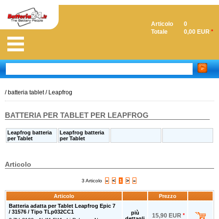
Articolo
0
Totale
0,00 EUR
*
/
batteria tablet
/
Leapfrog
BATTERIA PER TABLET PER LEAPFROG
Leapfrog batteria
Leapfrog batteria
per Tablet
per Tablet
Articolo
3 Articolo
«
<
1
>
»
Articolo
Prezzo
Batteria adatta per Tablet Leapfrog Epic 7
/ 31576 / Tipo TLp032CC1
più
15,90 EUR
*
dettagli