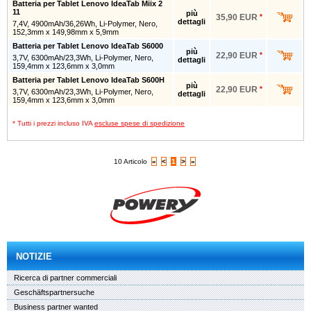
Batteria per Tablet Lenovo IdeaTab Miix 2
11
più
35,90 EUR
*
dettagli
7,4V, 4900mAh/36,26Wh, Li-Polymer, Nero,
152,3mm x 149,98mm x 5,9mm
Batteria per Tablet Lenovo IdeaTab S6000
più
22,90 EUR
*
3,7V, 6300mAh/23,3Wh, Li-Polymer, Nero,
dettagli
159,4mm x 123,6mm x 3,0mm
Batteria per Tablet Lenovo IdeaTab S600H
più
22,90 EUR
*
3,7V, 6300mAh/23,3Wh, Li-Polymer, Nero,
dettagli
159,4mm x 123,6mm x 3,0mm
* Tutti i prezzi incluso IVA
escluse spese di spedizione
10 Articolo
«
<
1
>
»
NOTIZIE
Ricerca di partner commerciali
Geschäftspartnersuche
Business partner wanted