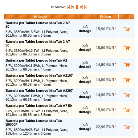
10 Articolo
«
<
1
>
»
Articolo
Prezzo
Batteria per Tablet Lenovo IdeaTab 2 A7
20
più
15,90 EUR
*
dettagli
3,8V, 3550mAh/13,5Wh, Li-Polymer, Nero,
101,6mm x 86,88mm x 3,5mm
Batteria per Tablet Lenovo IdeaTab 2 A7
30
più
15,90 EUR
*
dettagli
3,8V, 3550mAh/13,5Wh, Li-Polymer, Nero,
101,6mm x 86,88mm x 3,5mm
Batteria per Tablet Lenovo IdeaTab A2
più
14,90 EUR
*
3,7V, 3200mAh/11,8Wh, Li-Polymer, Nero,
dettagli
90,13mm x 66,57mm x 4,8mm
Batteria per Tablet Lenovo IdeaTab A2107
più
14,90 EUR
*
3,7V, 3200mAh/11,8Wh, Li-Polymer, Nero,
dettagli
90,13mm x 66,57mm x 4,8mm
Batteria per Tablet Lenovo IdeaTab A2207
più
14,90 EUR
*
3,7V, 3200mAh/11,8Wh, Li-Polymer, Nero,
dettagli
90,13mm x 66,57mm x 4,8mm
Batteria per Tablet Lenovo IdeaTab A7 50
più
15,90 EUR
*
3,8V, 3550mAh/13,5Wh, Li-Polymer, Nero,
dettagli
101,6mm x 86,88mm x 3,5mm
Batteria per Tablet Lenovo IdeaTab
B6000F
più
22,90 EUR
*
dettagli
3,7V, 6300mAh/23,3Wh, Li-Polymer, Nero,
159,4mm x 123,6mm x 3,0mm