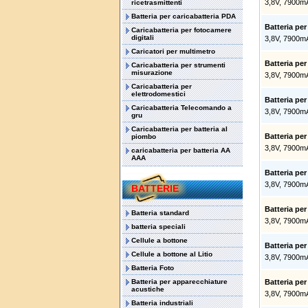
3,8V, 7900m
ricetrasmittenti
Batteria per caricabatteria PDA
Batteria pe
Caricabatteria per fotocamere
digitali
3,8V, 7900m
Caricatori per multimetro
Batteria p
Caricabatteria per strumenti
misurazione
3,8V, 7900m
Caricabatteria per
elettrodomestici
Batteria p
Caricabatteria Telecomando a
3,8V, 7900m
gru
Caricabatteria per batteria al
Batteria p
piombo
3,8V, 7900m
caricabatteria per batteria AA
AAA
Batteria p
3,8V, 7900m
BATTERIE
Batteria p
Batteria standard
3,8V, 7900m
batteria speciali
Cellule a bottone
Batteria p
Cellule a bottone al Litio
3,8V, 7900m
Batteria Foto
Batteria per apparecchiature
Batteria p
acustiche
3,8V, 7900m
Batteria industriali