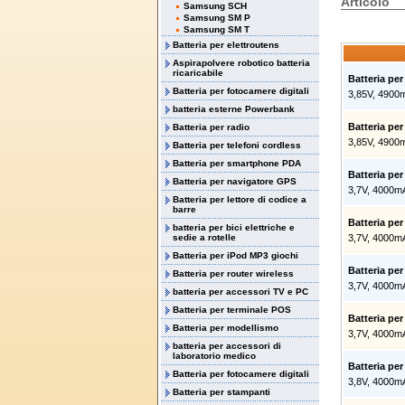
Articolo
Samsung SCH
Samsung SM P
Samsung SM T
Batteria per elettroutens
Aspirapolvere robotico batteria
ricaricabile
Batteria pe
Batteria per fotocamere digitali
3,85V, 4900
batteria esterne Powerbank
Batteria pe
Batteria per radio
3,85V, 4900
Batteria per telefoni cordless
Batteria per smartphone PDA
Batteria p
Batteria per navigatore GPS
3,7V, 4000m
Batteria per lettore di codice a
barre
Batteria p
batteria per bici elettriche e
sedie a rotelle
3,7V, 4000m
Batteria per iPod MP3 giochi
Batteria p
Batteria per router wireless
3,7V, 4000m
batteria per accessori TV e PC
Batteria per terminale POS
Batteria pe
Batteria per modellismo
3,7V, 4000m
batteria per accessori di
laboratorio medico
Batteria p
Batteria per fotocamere digitali
3,8V, 4000m
Batteria per stampanti