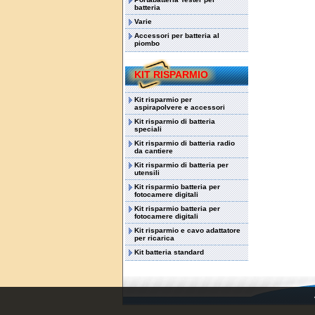
batteria
Varie
Accessori per batteria al
piombo
KIT RISPARMIO
Kit risparmio per
aspirapolvere e accessori
Kit risparmio di batteria
speciali
Kit risparmio di batteria radio
da cantiere
Kit risparmio di batteria per
utensili
Kit risparmio batteria per
fotocamere digitali
Kit risparmio batteria per
fotocamere digitali
Kit risparmio e cavo adattatore
per ricarica
Kit batteria standard