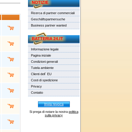
NOTIZIE
Ricerca di partner commerciali
Geschäftspartnersuche
Business partner wanted
BATTERIA 24.IT
Informazione legale
Pagina iniziale
Condizioni generali
Tutela ambiente
Clienti dell´ EU
Costi di spedizione
Privacy
Contatto
Invia revoca
Si prega di notare la nostra
politica
sulla privacy