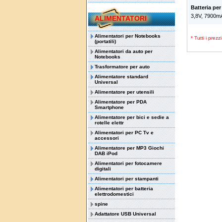
Batteria p
3,8V, 7900m
ALIMENTATORI
Alimentatori per Notebooks
* Tutti i prez
(portatili)
Alimentatori da auto per
Notebooks
Trasformatore per auto
Alimentatore standard
Universal
Alimentatore per utensili
Alimentatore per PDA
Smartphone
Alimentatore per bici e sedie a
rotelle elettr
Alimentatori per PC Tv e
accessori
Alimentatore per MP3 Giochi
DAB iPod
Alimentatori per fotocamere
digitali
Alimentatori per stampanti
Alimentatori per batteria
elettrodomestici
spine
Adattatore USB Universal