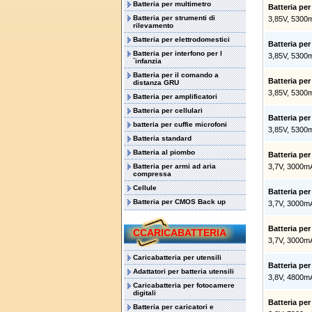
Batteria per multimetro
Batteria pe
Batteria per strumenti di
3,85V, 5300
rilevamento
Batteria per elettrodomestici
Batteria pe
Batteria per interfono per l
3,85V, 5300
´infanzia
Batteria per il comando a
Batteria pe
distanza GRU
3,85V, 5300
Batteria per amplificatori
Batteria per cellulari
Batteria pe
batteria per cuffie microfoni
3,85V, 5300
Batteria standard
Batteria al piombo
Batteria p
Batteria per armi ad aria
3,7V, 3000m
compressa
Cellule
Batteria pe
Batteria per CMOS Back up
3,7V, 3000m
Batteria p
CCARICABATTERIA
3,7V, 3000m
Caricabatteria per utensili
Batteria p
Adattatori per batteria utensili
3,8V, 4800m
Caricabatteria per fotocamere
digitali
Batteria p
Batteria per caricatori e